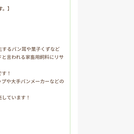
す。】
生するパン耳や菓子くずなど
ドと言われる家畜用飼料にリサ
です！
ップや大手パンメーカーなどの
売しています！